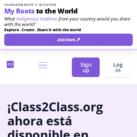
CHANGEMAKER'S MISSION
My Roots
to the World
What
Indigenous tradition
from your country would you share
with the world?
Explore . Create . Share it with the world
↗
Join here
Sign
Log
up
in
¡Class2Class.org
ahora está
disponible en